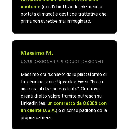
costante
(con l'obiettivo dei 5k/mese a
portata di mano) e gestisce trattative che
prima non avrebbe mai immaginato.
Massimo M.
UX/UI DESIGNER / PRODUCT DESIGNER
Massimo era "schiavo" delle piattaforme di
freelancing come Upwork e Fiverr. "Ero in
una gara al ribasso costante". Ora trova
clienti di alto valore tramite outreach su
LinkedIn (es.
un contratto da 8.600$ con
un cliente U.S.A.
) e si sente padrone della
propria carriera.