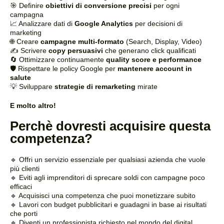
🎯 Definire
obiettivi di conversione precisi
per ogni
campagna
📈 Analizzare dati di
Google Analytics
per decisioni di
marketing
🌐 Creare
campagne multi-formato
(Search, Display, Video)
✍️ Scrivere
copy persuasivi
che generano click qualificati
🔄 Ottimizzare continuamente
quality score e performance
🛡️ Rispettare le policy Google per
mantenere account in
salute
💡 Sviluppare
strategie di remarketing
mirate
E molto altro!
Perchè dovresti acquisire questa
competenza?
🔹 Offri un servizio essenziale per qualsiasi azienda che vuole
più clienti
🔹 Eviti agli imprenditori di sprecare soldi con campagne poco
efficaci
🔹 Acquisisci una competenza che puoi monetizzare subito
🔹 Lavori con budget pubblicitari e guadagni in base ai risultati
che porti
🔹 Diventi un professionista richiesto nel mondo del digital