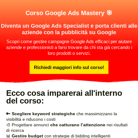
Corso Google Ads Mastery 🎯
Diventa un Google Ads Specialist e porta clienti alle
aziende con la pubblicità su Google
Scopri come gestire campagne Google Ads efficaci per aiutare
aziende e professionisti a farsi trovare da chi sta già cercando i
loro prodotti o servizi.
Richiedi maggiori info sul corso!
Ecco cosa imparerai all'interno
del corso:
🔑
Scegliere keyword strategiche
che massimizzano la
visibilità e riducono i costi
🎨 Progettare annunci
che catturano l’attenzione
nei risultati
di ricerca
📊
Gestire budget
con strategie di bidding intelligenti