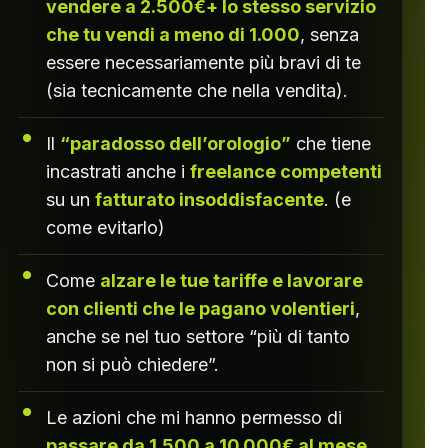
vendere a 2.500€+ lo stesso servizio
che tu vendi a meno di 1.000
, senza
essere necessariamente più bravi di te
(sia tecnicamente che nella vendita).
Il
“paradosso dell’orologio”
che tiene
incastrati anche i
freelance competenti
su un
fatturato insoddisfacente
. (e
come evitarlo)
Come
alzare le tue tariffe e lavorare
con clienti che le pagano volentieri
,
anche se nel tuo settore “più di tanto
non si può chiedere”.
Le azioni che mi hanno permesso di
passare da 1.500 a 10.000€ al mese