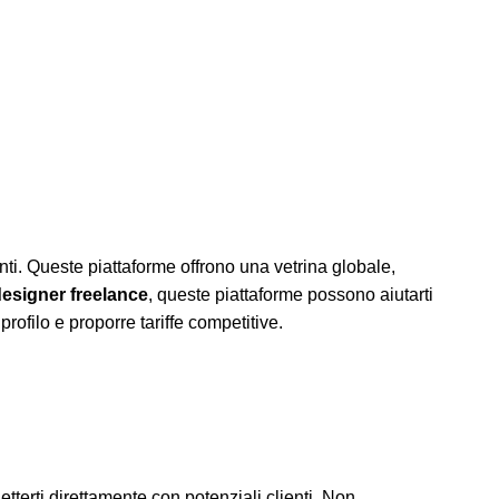
enti. Queste piattaforme offrono una vetrina globale,
designer freelance
, queste piattaforme possono aiutarti
profilo e proporre tariffe competitive.
etterti direttamente con potenziali clienti. Non