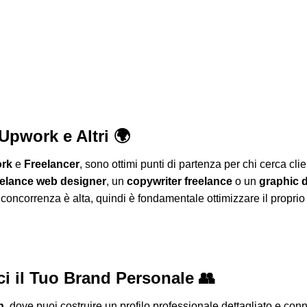
 Upwork e Altri 🌍
rk
e
Freelancer
, sono ottimi punti di partenza per chi cerca cli
eelance web designer
, un
copywriter freelance
o un
graphic 
la concorrenza è alta, quindi è fondamentale ottimizzare il proprio 
ci il Tuo Brand Personale 👥
n
, dove puoi costruire un profilo professionale dettagliato e conn