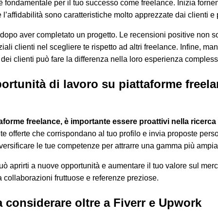
 fondamentale per il tuo successo come freelance. Inizia fornend
 l’affidabilità sono caratteristiche molto apprezzate dai clienti 
ti dopo aver completato un progetto. Le recensioni positive non so
iali clienti nel scegliere te rispetto ad altri freelance. Infine,
i clienti può fare la differenza nella loro esperienza compless
ortunità di lavoro su piattaforme freel
forme freelance, è importante essere proattivi nella ricerca 
ente offerte che corrispondano al tuo profilo e invia proposte pe
diversificare le tue competenze per attrarre una gamma più ampia d
ò aprirti a nuove opportunità e aumentare il tuo valore sul merc
 a collaborazioni fruttuose e referenze preziose.
a considerare oltre a Fiverr e Upwork