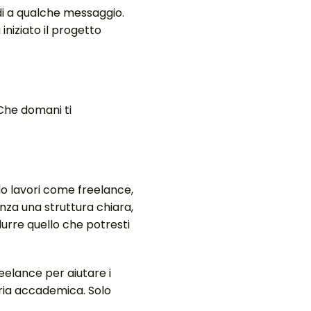
ndi a qualche messaggio.
iniziato il progetto
Che domani ti
do lavori come freelance,
enza una struttura chiara,
odurre quello che potresti
eelance per aiutare i
oria accademica. Solo