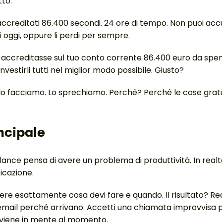
tto.
ccreditati 86.400 secondi. 24 ore di tempo. Non puoi accu
usi oggi, oppure li perdi per sempre.
 accreditasse sul tuo conto corrente 86.400 euro da spe
nvestirli tutti nel miglior modo possibile. Giusto?
lo facciamo. Lo sprechiamo. Perché? Perché le cose gratu
ncipale
ance pensa di avere un problema di produttività. In realtà
icazione.
pere esattamente cosa devi fare e quando. Il risultato? Rea
e email perché arrivano. Accetti una chiamata improvvisa pe
i viene in mente al momento.