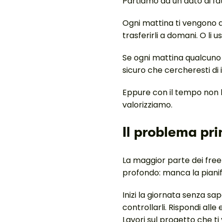
Partiamo da un dato di fa
Ogni mattina ti vengono a
trasferirli a domani. O li 
Se ogni mattina qualcuno
sicuro che cercheresti di i
Eppure con il tempo non 
valorizziamo.
Il problema pri
La maggior parte dei freel
profondo: manca la pianif
Inizi la giornata senza sa
controllarli. Rispondi all
Lavori sul progetto che t