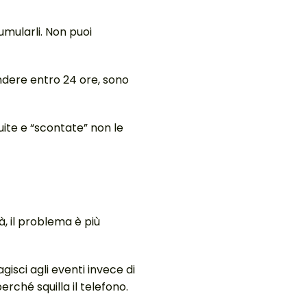
mularli. Non puoi
ndere entro 24 ore, sono
ite e “scontate” non le
, il problema è più
gisci agli eventi invece di
rché squilla il telefono.