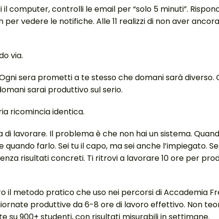
i il computer, controlli le email per “solo 5 minuti”. Rispo
per vedere le notifiche. Alle 11 realizzi di non aver ancora 
do via.
Ogni sera prometti a te stesso che domani sarà diverso. 
omani sarai produttivo sul serio.
ia ricomincia identica.
ia di lavorare. Il problema è che non hai un sistema. Quan
e quando farlo. Sei tu il capo, ma sei anche l’impiegato. S
enza risultati concreti. Ti ritrovi a lavorare 10 ore per pr
tro il metodo pratico che uso nei percorsi di Accademia Fr
iornate produttive da 6-8 ore di lavoro effettivo. Non te
e su 900+ studenti, con risultati misurabili in settimane.